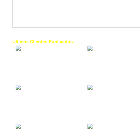
Ultimos Clientes Publicados.
1 Trendy Cells:
Lumixcar 
Accesorios para
Iluminaci
celulares, forros,
Automotri
fundas,
Iluminaci
Automotri
de Faros
Contacto Industrial:
1 Linea d
Alquilar o comprar
AXL:
inmuebles
Traslado
comerciales
Diego pa
Venezuel
La Choza Food
1. Fumig
Park:
ULTRA:
Vamos a comer,
Fumigaci
Batear, Paintball,
Industrial
Futbol, más
Comercial