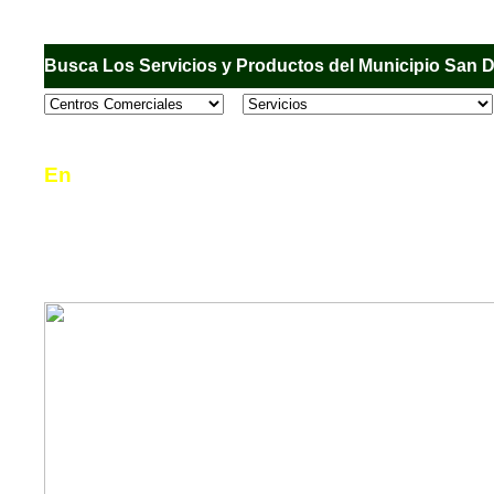
Busca Los Servicios y Productos del Municipio San 
En
Sandiego.com
, es una Directorio Comercial
informar al usuario de los comercios, empresas
en el Municipio de San Diego, donde desde la 
podrá consultar algún teléfono, dirección, horar
mucho más.