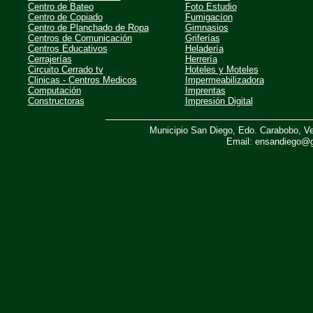
Centro de Bateo
Foto Estudio
Centro de Copiado
Fumigacíon
Centro de Planchado de Ropa
Gimnasios
Centros de Comunicación
Griferías
Centros Educativos
Heladería
Cerrajerías
Herrería
Circuito Cerrado tv
Hoteles y Moteles
Clinicas - Centros Medicos
Impermeabilizadora
Computación
Imprentas
Constructoras
Impresión Digital
Municipio San Diego, Edo. Carabobo, Ve
Email: ensandiego@