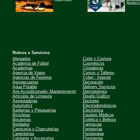
Residenci
Rubros o Servicios
Abogados
Corte y Costura
Academia de Fútbol
Cosméticos
Academias
Cristalerías
Agencia de Viajes
Cursos y Talleres
Agencias de Festejos
Cyber - Internet
Agropecuarias
Decoración
Agua Potable
Delivery Servicios
Aire Acondicionado- Mantenimiento
Dermatología
Artículos de Limpieza
Diseño Gráfico
Aseguradoras
Doctores
Automotríz
Electrodomésticos
Barberías y Peluquerías
Electrónica
Bicicletas
Equipos Médicos
Bisuterías
Estética y Belleza
Bordados
Farmacias
Carnicería y Charcuterías
Ferreterías
Carpinterías
Fisioterapia
Celulares y Accesorios
Floristerías