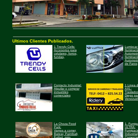
Ultimos Clientes Publicados.
1 Trendy Cells:
Lumixcar 
Accesorios para
Iluminaci
celulares, forros,
Automotri
fundas,
Iluminaci
Automotri
de Faros
Contacto Industrial:
1 Linea d
Alquilar o comprar
AXL:
inmuebles
Traslado
comerciales
Diego pa
Venezuel
La Choza Food
1. Fumig
Park:
ULTRA:
Vamos a comer,
Fumigaci
Batear, Paintball,
Industrial
Futbol, más
Comercial