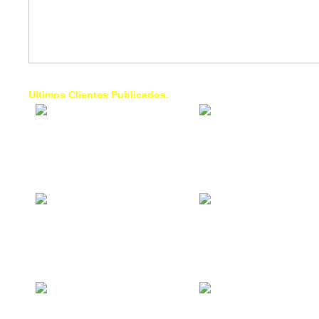
Ultimos Clientes Publicados.
1 Trendy Cells:
Lumixcar 
Accesorios para
Iluminaci
celulares, forros,
Automotri
fundas,
Iluminaci
Automotri
de Faros
Contacto Industrial:
1 Linea d
Alquilar o comprar
AXL:
inmuebles
Traslado
comerciales
Diego pa
Venezuel
La Choza Food
1. Fumig
Park:
ULTRA:
Vamos a comer,
Fumigaci
Batear, Paintball,
Industrial
Futbol, más
Comercial