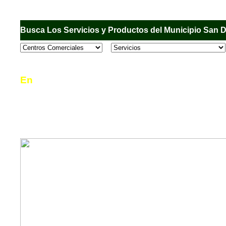
Busca Los Servicios y Productos del Municipio San 
En
Sandiego.com
, es una Directorio Comercial
informar al usuario de los comercios, empresas
en el Municipio de San Diego, donde desde la 
podrá consultar algún teléfono, dirección, horar
mucho más.