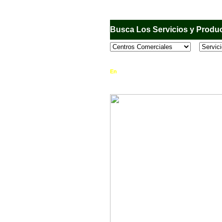
Busca Los Servicios y Produc
En
Sandiego.com
, es una Directorio Comercia
que se encuentran en el Municipio de San Dieg
horario de atención, ubicación, fotos y mucho