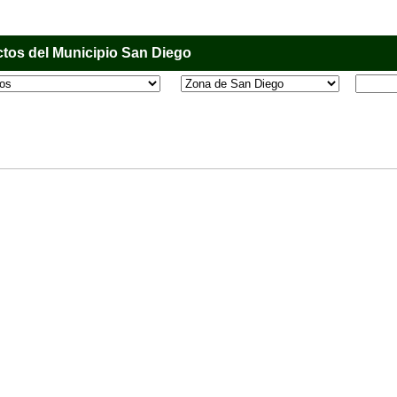
tos del Municipio San Diego
l que tiene como objetivo principal informar al usuario de los comercios, empresas e industri
o, donde desde la comodidad de su casa u oficina podrá consultar algún teléfono, dirección,
 más.