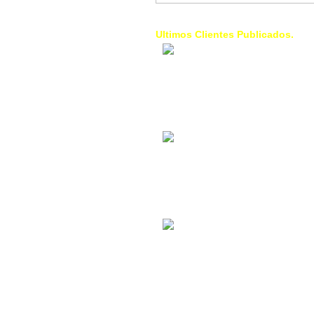
Ultimos Clientes Publicados.
1 Trendy Cells:
Accesorios para
celulares, forros,
fundas,
Contacto Industrial:
Alquilar o comprar
inmuebles
comerciales
La Choza Food
Park:
Vamos a comer,
Batear, Paintball,
Futbol, más