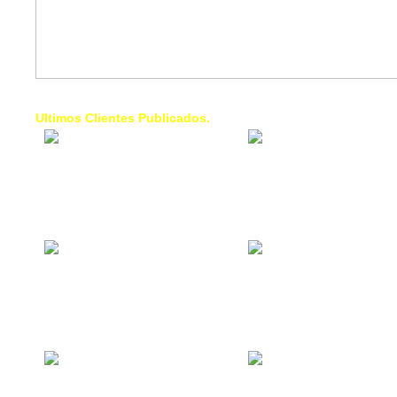
Ultimos Clientes Publicados.
1 Trendy Cells:
Lumixcar 
Accesorios para
Iluminaci
celulares, forros,
Automotri
fundas,
Iluminaci
Automotri
de Faros
Contacto Industrial:
1 Linea d
Alquilar o comprar
AXL:
inmuebles
Traslado
comerciales
Diego pa
Venezuel
La Choza Food
1. Fumig
Park:
ULTRA:
Vamos a comer,
Fumigaci
Batear, Paintball,
Industrial
Futbol, más
Comercial