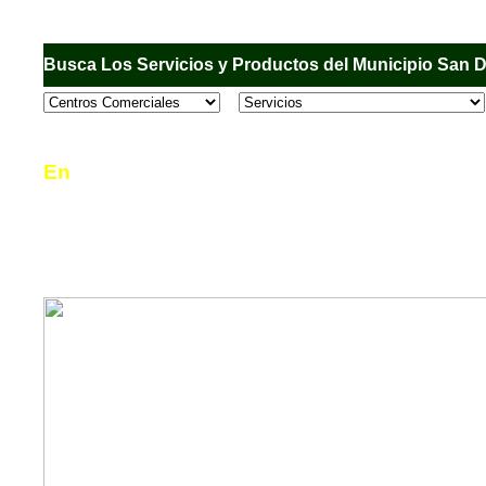
Busca Los Servicios y Productos del Municipio San 
En
Sandiego.com
, es una Directorio Comercial
informar al usuario de los comercios, empresas
en el Municipio de San Diego, donde desde la 
podrá consultar algún teléfono, dirección, horar
mucho más.