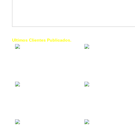
Ultimos Clientes Publicados.
1 Trendy Cells:
Lumixcar 
Accesorios para
Iluminaci
celulares, forros,
Automotri
fundas,
Iluminaci
Automotri
de Faros
Contacto Industrial:
1 Linea d
Alquilar o comprar
AXL:
inmuebles
Traslado
comerciales
Diego pa
Venezuel
La Choza Food
1. Fumig
Park:
ULTRA:
Vamos a comer,
Fumigaci
Batear, Paintball,
Industrial
Futbol, más
Comercial