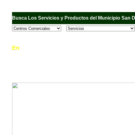
Busca Los Servicios y Productos del Municipio San 
En
Sandiego.com
, es una Directorio Comercial
informar al usuario de los comercios, empresas
en el Municipio de San Diego, donde desde la 
podrá consultar algún teléfono, dirección, horar
mucho más.