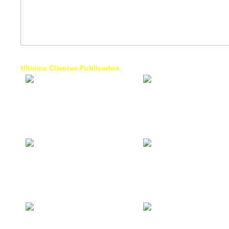
Ultimos Clientes Publicados.
1 Trendy Cells:
Lumixcar 
Accesorios para
Iluminaci
celulares, forros,
Automotri
fundas,
Iluminaci
Automotri
de Faros
Contacto Industrial:
1 Linea d
Alquilar o comprar
AXL:
inmuebles
Traslado
comerciales
Diego pa
Venezuel
La Choza Food
1. Fumig
Park:
ULTRA:
Vamos a comer,
Fumigaci
Batear, Paintball,
Industrial
Futbol, más
Comercial