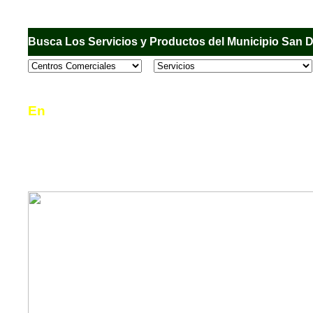
Busca Los Servicios y Productos del Municipio San 
En
Sandiego.com
, es una Directorio Comercial
informar al usuario de los comercios, empresas
en el Municipio de San Diego, donde desde la 
podrá consultar algún teléfono, dirección, horar
mucho más.