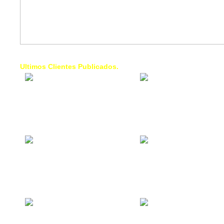
Ultimos Clientes Publicados.
1 Trendy Cells:
Lumixcar 
Accesorios para
Iluminaci
celulares, forros,
Automotri
fundas,
Iluminaci
Automotri
de Faros
Contacto Industrial:
1 Linea d
Alquilar o comprar
AXL:
inmuebles
Traslado
comerciales
Diego pa
Venezuel
La Choza Food
1. Fumig
Park:
ULTRA:
Vamos a comer,
Fumigaci
Batear, Paintball,
Industrial
Futbol, más
Comercial