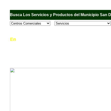
Busca Los Servicios y Productos del Municipio San 
En
Sandiego.com
, es una Directorio Comercial
informar al usuario de los comercios, empresas
en el Municipio de San Diego, donde desde la 
podrá consultar algún teléfono, dirección, horar
mucho más.