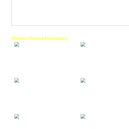
Ultimos Clientes Publicados.
1 Trendy Cells:
Lumixcar 
Accesorios para
Iluminaci
celulares, forros,
Automotri
fundas,
Iluminaci
Automotri
de Faros
Contacto Industrial:
1 Linea d
Alquilar o comprar
AXL:
inmuebles
Traslado
comerciales
Diego pa
Venezuel
La Choza Food
1. Fumig
Park:
ULTRA:
Vamos a comer,
Fumigaci
Batear, Paintball,
Industrial
Futbol, más
Comercial