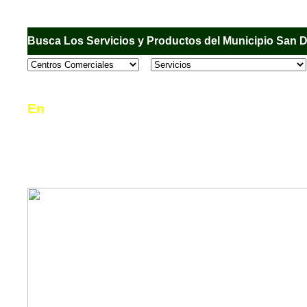
Busca Los Servicios y Productos del Municipio San 
En
Sandiego.com
, es una Directorio Comercial
informar al usuario de los comercios, empresas
en el Municipio de San Diego, donde desde la 
podrá consultar algún teléfono, dirección, horar
mucho más.