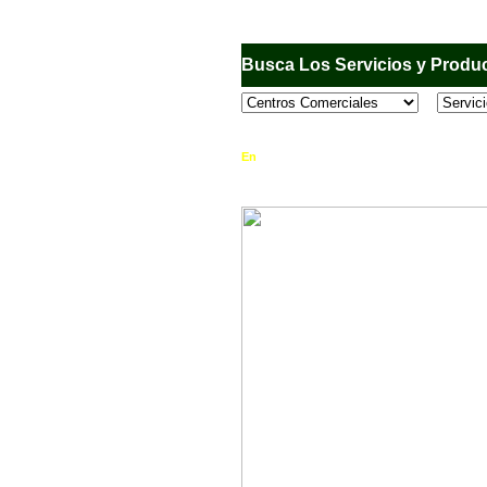
Busca Los Servicios y Produc
En
Sandiego.com
, es una Directorio Comercia
que se encuentran en el Municipio de San Dieg
horario de atención, ubicación, fotos y mucho