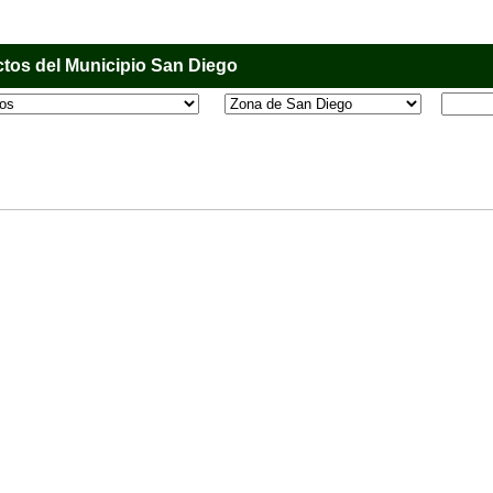
tos del Municipio San Diego
l que tiene como objetivo principal informar al usuario de los comercios, empresas e industri
o, donde desde la comodidad de su casa u oficina podrá consultar algún teléfono, dirección,
 más.