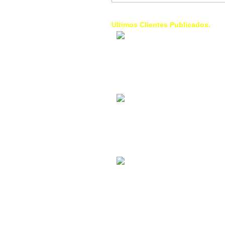
Ultimos Clientes Publicados.
1 Trendy Cells:
Accesorios para
celulares, forros,
fundas,
Contacto Industrial:
Alquilar o comprar
inmuebles
comerciales
La Choza Food
Park:
Vamos a comer,
Batear, Paintball,
Futbol, más