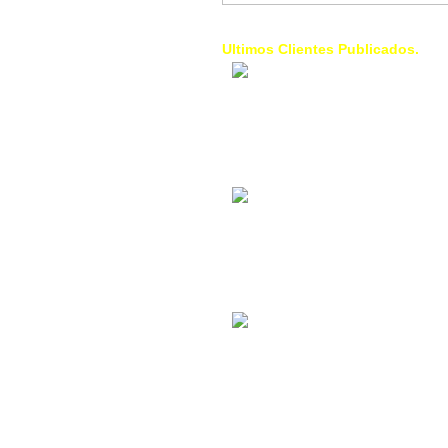
Ultimos Clientes Publicados.
1 Trendy Cells:
Accesorios para
celulares, forros,
fundas,
Contacto Industrial:
Alquilar o comprar
inmuebles
comerciales
La Choza Food
Park:
Vamos a comer,
Batear, Paintball,
Futbol, más