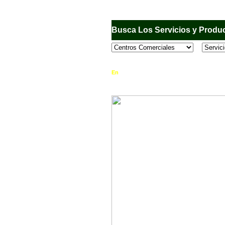
Busca Los Servicios y Produc
En
Sandiego.com
, es una Directorio Comercia
que se encuentran en el Municipio de San Dieg
horario de atención, ubicación, fotos y mucho