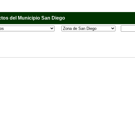
tos del Municipio San Diego
l que tiene como objetivo principal informar al usuario de los comercios, empresas e industri
o, donde desde la comodidad de su casa u oficina podrá consultar algún teléfono, dirección,
 más.