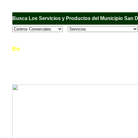
Busca Los Servicios y Productos del Municipio San 
En
Sandiego.com
, es una Directorio Comercial
informar al usuario de los comercios, empresas
en el Municipio de San Diego, donde desde la 
podrá consultar algún teléfono, dirección, horar
mucho más.