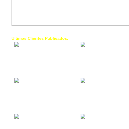
Ultimos Clientes Publicados.
1 Trendy Cells:
Lumixcar 
Accesorios para
Iluminaci
celulares, forros,
Automotri
fundas,
Iluminaci
Automotri
de Faros
Contacto Industrial:
1 Linea d
Alquilar o comprar
AXL:
inmuebles
Traslado
comerciales
Diego pa
Venezuel
La Choza Food
1. Fumig
Park:
ULTRA:
Vamos a comer,
Fumigaci
Batear, Paintball,
Industrial
Futbol, más
Comercial