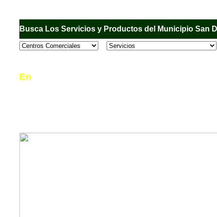
Busca Los Servicios y Productos del Municipio San 
En
Sandiego.com
, es una Directorio Comercial
informar al usuario de los comercios, empresas
en el Municipio de San Diego, donde desde la 
podrá consultar algún teléfono, dirección, horar
mucho más.