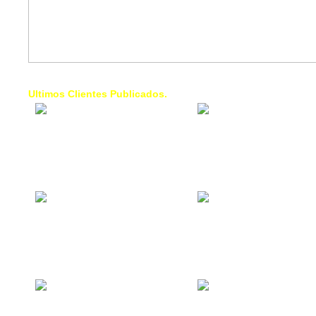
Ultimos Clientes Publicados.
1 Trendy Cells:
Lumixcar 
Accesorios para
Iluminaci
celulares, forros,
Automotri
fundas,
Iluminaci
Automotri
de Faros
Contacto Industrial:
1 Linea d
Alquilar o comprar
AXL:
inmuebles
Traslado
comerciales
Diego pa
Venezuel
La Choza Food
1. Fumig
Park:
ULTRA:
Vamos a comer,
Fumigaci
Batear, Paintball,
Industrial
Futbol, más
Comercial