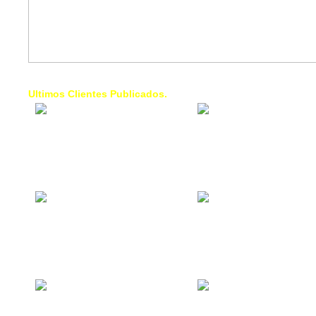
Ultimos Clientes Publicados.
1 Trendy Cells:
Lumixcar 
Accesorios para
Iluminaci
celulares, forros,
Automotri
fundas,
Iluminaci
Automotri
de Faros
Contacto Industrial:
1 Linea d
Alquilar o comprar
AXL:
inmuebles
Traslado
comerciales
Diego pa
Venezuel
La Choza Food
1. Fumig
Park:
ULTRA:
Vamos a comer,
Fumigaci
Batear, Paintball,
Industrial
Futbol, más
Comercial