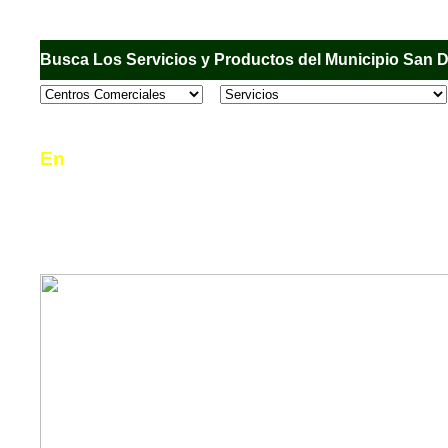
Busca Los Servicios y Productos del Municipio San 
En
Sandiego.com
, es una Directorio Comercial
informar al usuario de los comercios, empresas
en el Municipio de San Diego, donde desde la 
podrá consultar algún teléfono, dirección, horar
mucho más.