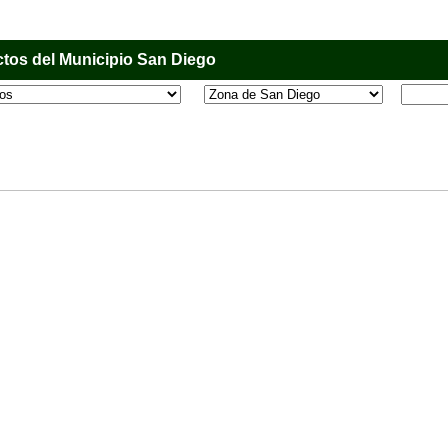
tos del Municipio San Diego
l que tiene como objetivo principal informar al usuario de los comercios, empresas e industri
o, donde desde la comodidad de su casa u oficina podrá consultar algún teléfono, dirección,
 más.