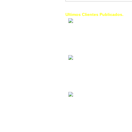
Ultimos Clientes Publicados.
1 Trendy Cells:
Accesorios para
celulares, forros,
fundas,
Contacto Industrial:
Alquilar o comprar
inmuebles
comerciales
La Choza Food
Park:
Vamos a comer,
Batear, Paintball,
Futbol, más