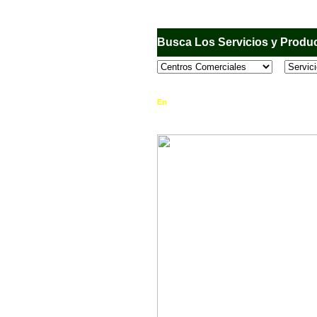
Busca Los Servicios y Produc
En
Sandiego.com
, es una Directorio Comercia
que se encuentran en el Municipio de San Dieg
horario de atención, ubicación, fotos y mucho