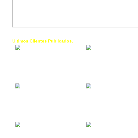
Ultimos Clientes Publicados.
1 Trendy Cells:
Lumixcar 
Accesorios para
Iluminaci
celulares, forros,
Automotri
fundas,
Iluminaci
Automotri
de Faros
Contacto Industrial:
1 Linea d
Alquilar o comprar
AXL:
inmuebles
Traslado
comerciales
Diego pa
Venezuel
La Choza Food
1. Fumig
Park:
ULTRA:
Vamos a comer,
Fumigaci
Batear, Paintball,
Industrial
Futbol, más
Comercial