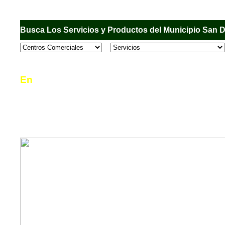
Busca Los Servicios y Productos del Municipio San 
En
Sandiego.com
, es una Directorio Comercial
informar al usuario de los comercios, empresas
en el Municipio de San Diego, donde desde la 
podrá consultar algún teléfono, dirección, horar
mucho más.