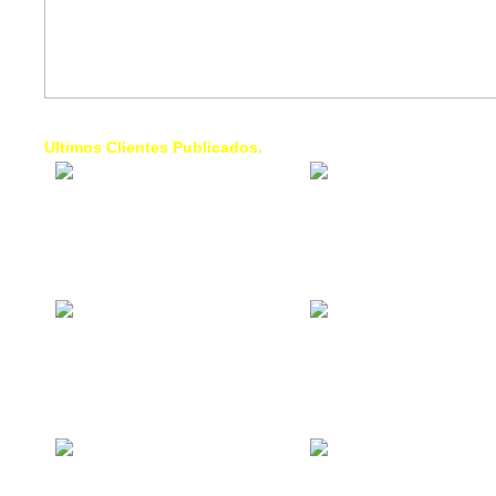
Ultimos Clientes Publicados.
1 Trendy Cells:
Lumixcar 
Accesorios para
Iluminaci
celulares, forros,
Automotri
fundas,
Iluminaci
Automotri
de Faros
Contacto Industrial:
1 Linea d
Alquilar o comprar
AXL:
inmuebles
Traslado
comerciales
Diego pa
Venezuel
La Choza Food
1. Fumig
Park:
ULTRA:
Vamos a comer,
Fumigaci
Batear, Paintball,
Industrial
Futbol, más
Comercial