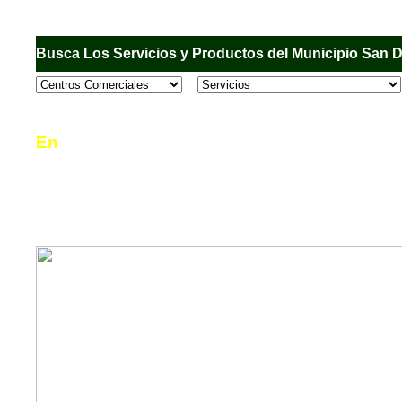
Busca Los Servicios y Productos del Municipio San 
En
Sandiego.com
, es una Directorio Comercial
informar al usuario de los comercios, empresas
en el Municipio de San Diego, donde desde la 
podrá consultar algún teléfono, dirección, horar
mucho más.