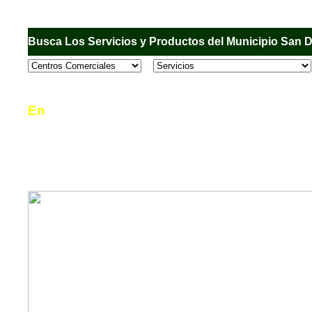
Busca Los Servicios y Productos del Municipio San 
En
Sandiego.com
, es una Directorio Comercial
informar al usuario de los comercios, empresas
en el Municipio de San Diego, donde desde la 
podrá consultar algún teléfono, dirección, horar
mucho más.