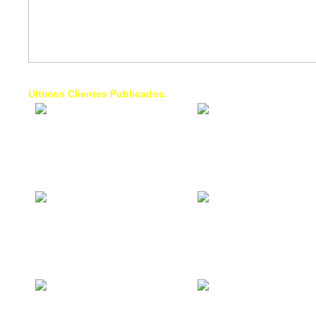
Ultimos Clientes Publicados.
1 Trendy Cells:
Lumixcar 
Accesorios para
Iluminaci
celulares, forros,
Automotri
fundas,
Iluminaci
Automotri
de Faros
Contacto Industrial:
1 Linea d
Alquilar o comprar
AXL:
inmuebles
Traslado
comerciales
Diego pa
Venezuel
La Choza Food
1. Fumig
Park:
ULTRA:
Vamos a comer,
Fumigaci
Batear, Paintball,
Industrial
Futbol, más
Comercial