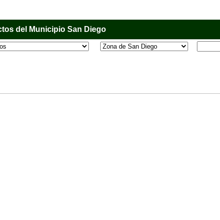
tos del Municipio San Diego
l que tiene como objetivo principal informar al usuario de los comercios, empresas e industri
o, donde desde la comodidad de su casa u oficina podrá consultar algún teléfono, dirección,
 más.