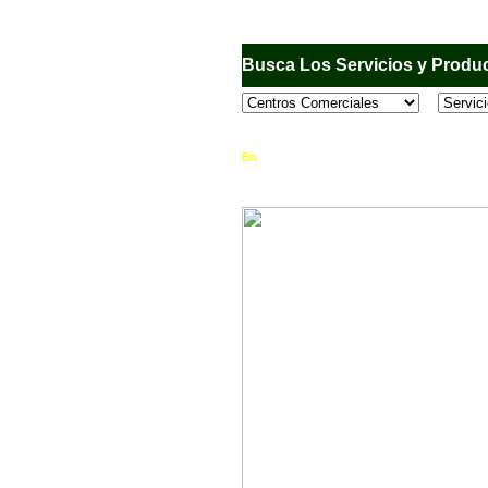
Busca Los Servicios y Produc
En
Sandiego.com
, es una Directorio Comercia
que se encuentran en el Municipio de San Dieg
horario de atención, ubicación, fotos y mucho