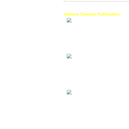
Ultimos Clientes Publicados.
1 Trendy Cells:
Accesorios para
celulares, forros,
fundas,
Contacto Industrial:
Alquilar o comprar
inmuebles
comerciales
La Choza Food
Park:
Vamos a comer,
Batear, Paintball,
Futbol, más