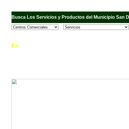
Busca Los Servicios y Productos del Municipio San 
En
Sandiego.com
, es una Directorio Comercial
informar al usuario de los comercios, empresas
en el Municipio de San Diego, donde desde la 
podrá consultar algún teléfono, dirección, horar
mucho más.