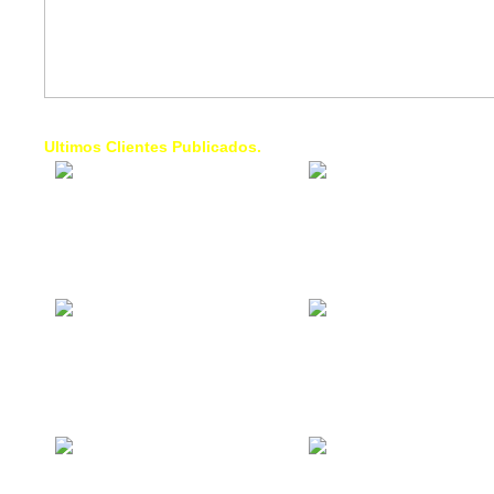
Ultimos Clientes Publicados.
1 Trendy Cells:
Lumixcar 
Accesorios para
Iluminaci
celulares, forros,
Automotri
fundas,
Iluminaci
Automotri
de Faros
Contacto Industrial:
1 Linea d
Alquilar o comprar
AXL:
inmuebles
Traslado
comerciales
Diego pa
Venezuel
La Choza Food
1. Fumig
Park:
ULTRA:
Vamos a comer,
Fumigaci
Batear, Paintball,
Industrial
Futbol, más
Comercial