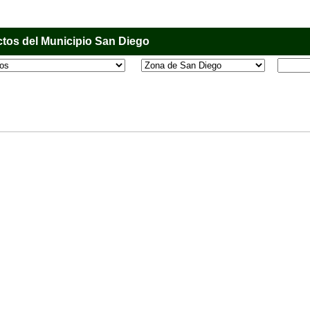
tos del Municipio San Diego
l que tiene como objetivo principal informar al usuario de los comercios, empresas e industri
o, donde desde la comodidad de su casa u oficina podrá consultar algún teléfono, dirección,
 más.