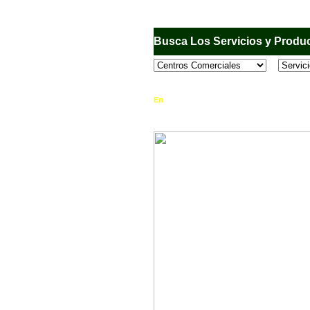
Busca Los Servicios y Produc
En
Sandiego.com
, es una Directorio Comercia
que se encuentran en el Municipio de San Dieg
horario de atención, ubicación, fotos y mucho