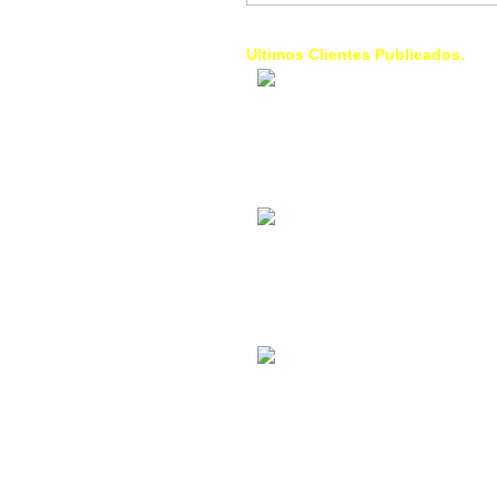
Ultimos Clientes Publicados.
1 Trendy Cells:
Accesorios para
celulares, forros,
fundas,
Contacto Industrial:
Alquilar o comprar
inmuebles
comerciales
La Choza Food
Park:
Vamos a comer,
Batear, Paintball,
Futbol, más