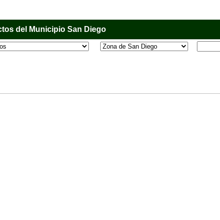
tos del Municipio San Diego
l que tiene como objetivo principal informar al usuario de los comercios, empresas e industri
o, donde desde la comodidad de su casa u oficina podrá consultar algún teléfono, dirección,
 más.