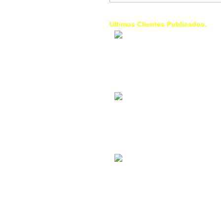
Ultimos Clientes Publicados.
1 Trendy Cells:
Accesorios para
celulares, forros,
fundas,
Contacto Industrial:
Alquilar o comprar
inmuebles
comerciales
La Choza Food
Park:
Vamos a comer,
Batear, Paintball,
Futbol, más