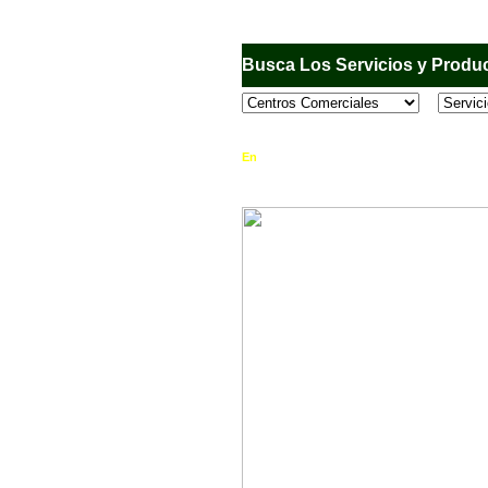
Busca Los Servicios y Produc
En
Sandiego.com
, es una Directorio Comercia
que se encuentran en el Municipio de San Dieg
horario de atención, ubicación, fotos y mucho