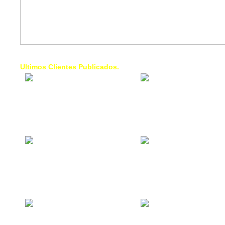
Ultimos Clientes Publicados.
1 Trendy Cells:
Lumixcar 
Accesorios para
Iluminaci
celulares, forros,
Automotri
fundas,
Iluminaci
Automotri
de Faros
Contacto Industrial:
1 Linea d
Alquilar o comprar
AXL:
inmuebles
Traslado
comerciales
Diego pa
Venezuel
La Choza Food
1. Fumig
Park:
ULTRA:
Vamos a comer,
Fumigaci
Batear, Paintball,
Industrial
Futbol, más
Comercial