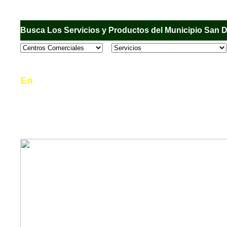
Busca Los Servicios y Productos del Municipio San 
En
Sandiego.com
, es una Directorio Comercial
informar al usuario de los comercios, empresas
en el Municipio de San Diego, donde desde la 
podrá consultar algún teléfono, dirección, horar
mucho más.