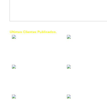
Ultimos Clientes Publicados.
1 Trendy Cells:
Lumixcar 
Accesorios para
Iluminaci
celulares, forros,
Automotri
fundas,
Iluminaci
Automotri
de Faros
Contacto Industrial:
1 Linea d
Alquilar o comprar
AXL:
inmuebles
Traslado
comerciales
Diego pa
Venezuel
La Choza Food
1. Fumig
Park:
ULTRA:
Vamos a comer,
Fumigaci
Batear, Paintball,
Industrial
Futbol, más
Comercial