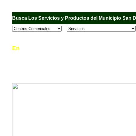
Busca Los Servicios y Productos del Municipio San 
En
Sandiego.com
, es una Directorio Comercial
informar al usuario de los comercios, empresas
en el Municipio de San Diego, donde desde la 
podrá consultar algún teléfono, dirección, horar
mucho más.