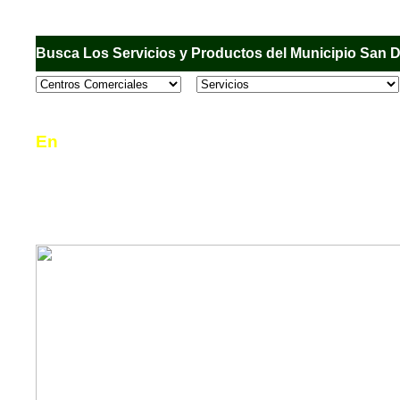
Busca Los Servicios y Productos del Municipio San 
En
Sandiego.com
, es una Directorio Comercial
informar al usuario de los comercios, empresas
en el Municipio de San Diego, donde desde la 
podrá consultar algún teléfono, dirección, horar
mucho más.