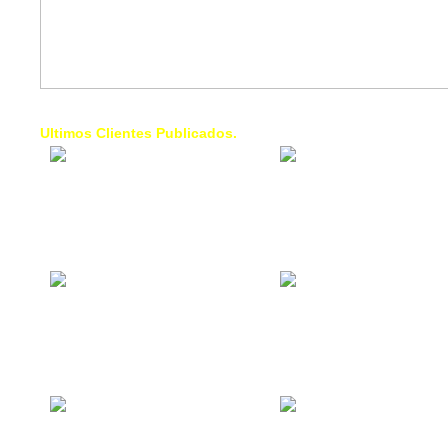
Ultimos Clientes Publicados.
1 Trendy Cells:
Lumixcar 
Accesorios para
Iluminaci
celulares, forros,
Automotri
fundas,
Iluminaci
Automotri
de Faros
Contacto Industrial:
1 Linea d
Alquilar o comprar
AXL:
inmuebles
Traslado
comerciales
Diego pa
Venezuel
La Choza Food
1. Fumig
Park:
ULTRA:
Vamos a comer,
Fumigaci
Batear, Paintball,
Industrial
Futbol, más
Comercial