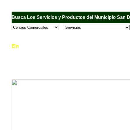
Busca Los Servicios y Productos del Municipio San 
En
Sandiego.com
, es una Directorio Comercial
informar al usuario de los comercios, empresas
en el Municipio de San Diego, donde desde la 
podrá consultar algún teléfono, dirección, horar
mucho más.