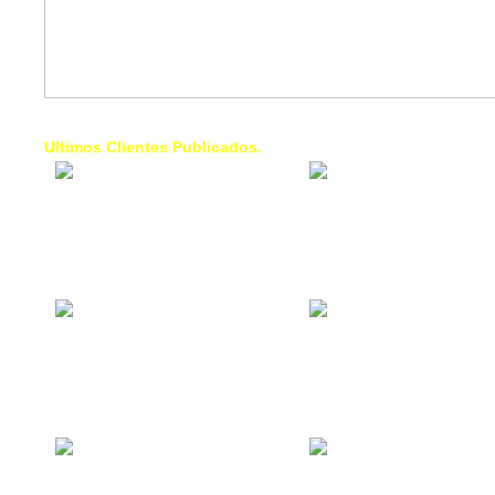
Ultimos Clientes Publicados.
1 Trendy Cells:
Lumixcar 
Accesorios para
Iluminaci
celulares, forros,
Automotri
fundas,
Iluminaci
Automotri
de Faros
Contacto Industrial:
1 Linea d
Alquilar o comprar
AXL:
inmuebles
Traslado
comerciales
Diego pa
Venezuel
La Choza Food
1. Fumig
Park:
ULTRA:
Vamos a comer,
Fumigaci
Batear, Paintball,
Industrial
Futbol, más
Comercial