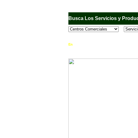
Busca Los Servicios y Produc
En
Sandiego.com
, es una Directorio Comercia
que se encuentran en el Municipio de San Dieg
horario de atención, ubicación, fotos y mucho