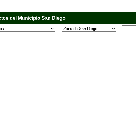
tos del Municipio San Diego
l que tiene como objetivo principal informar al usuario de los comercios, empresas e industri
o, donde desde la comodidad de su casa u oficina podrá consultar algún teléfono, dirección,
 más.