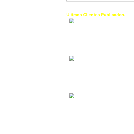
Ultimos Clientes Publicados.
1 Trendy Cells:
Accesorios para
celulares, forros,
fundas,
Contacto Industrial:
Alquilar o comprar
inmuebles
comerciales
La Choza Food
Park:
Vamos a comer,
Batear, Paintball,
Futbol, más