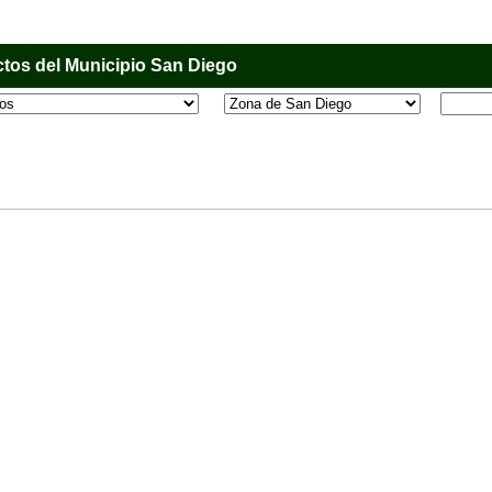
tos del Municipio San Diego
l que tiene como objetivo principal informar al usuario de los comercios, empresas e industri
o, donde desde la comodidad de su casa u oficina podrá consultar algún teléfono, dirección,
 más.