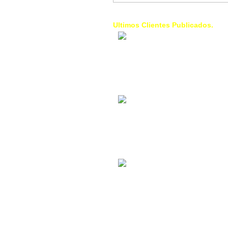
Ultimos Clientes Publicados.
1 Trendy Cells:
Accesorios para
celulares, forros,
fundas,
Contacto Industrial:
Alquilar o comprar
inmuebles
comerciales
La Choza Food
Park:
Vamos a comer,
Batear, Paintball,
Futbol, más