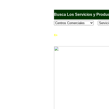
Busca Los Servicios y Produc
En
Sandiego.com
, es una Directorio Comercia
que se encuentran en el Municipio de San Dieg
horario de atención, ubicación, fotos y mucho