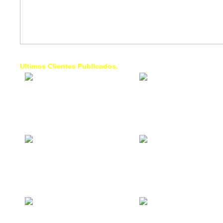
Ultimos Clientes Publicados.
1 Trendy Cells:
Lumixcar 
Accesorios para
Iluminaci
celulares, forros,
Automotri
fundas,
Iluminaci
Automotri
de Faros
Contacto Industrial:
1 Linea d
Alquilar o comprar
AXL:
inmuebles
Traslado
comerciales
Diego pa
Venezuel
La Choza Food
1. Fumig
Park:
ULTRA:
Vamos a comer,
Fumigaci
Batear, Paintball,
Industrial
Futbol, más
Comercial