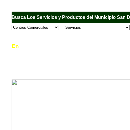
Busca Los Servicios y Productos del Municipio San 
En
Sandiego.com
, es una Directorio Comercial
informar al usuario de los comercios, empresas
en el Municipio de San Diego, donde desde la 
podrá consultar algún teléfono, dirección, horar
mucho más.