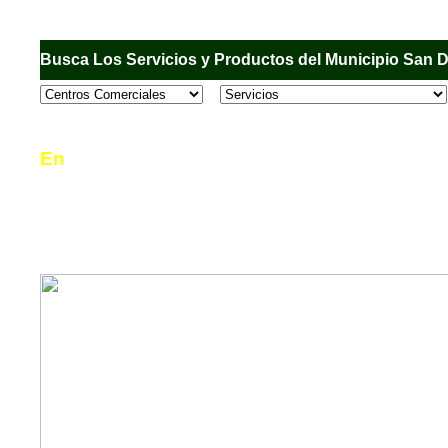
Busca Los Servicios y Productos del Municipio San 
En
Sandiego.com
, es una Directorio Comercial
informar al usuario de los comercios, empresas
en el Municipio de San Diego, donde desde la 
podrá consultar algún teléfono, dirección, horar
mucho más.