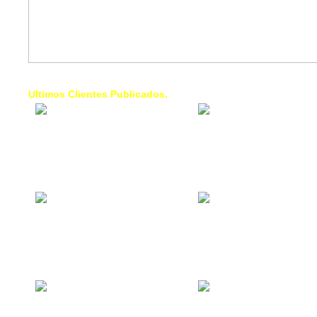
Ultimos Clientes Publicados.
1 Trendy Cells:
Lumixcar 
Accesorios para
Iluminaci
celulares, forros,
Automotri
fundas,
Iluminaci
Automotri
de Faros
Contacto Industrial:
1 Linea d
Alquilar o comprar
AXL:
inmuebles
Traslado
comerciales
Diego pa
Venezuel
La Choza Food
1. Fumig
Park:
ULTRA:
Vamos a comer,
Fumigaci
Batear, Paintball,
Industrial
Futbol, más
Comercial