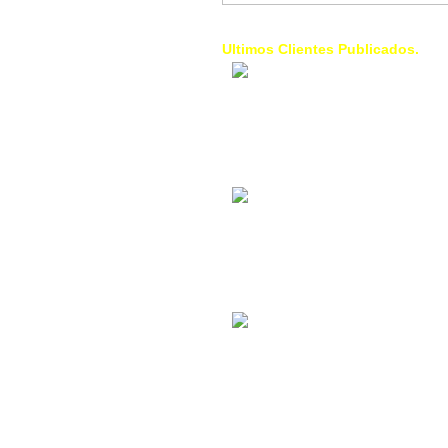
Ultimos Clientes Publicados.
1 Trendy Cells:
Accesorios para
celulares, forros,
fundas,
Contacto Industrial:
Alquilar o comprar
inmuebles
comerciales
La Choza Food
Park:
Vamos a comer,
Batear, Paintball,
Futbol, más