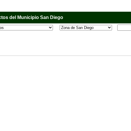
tos del Municipio San Diego
l que tiene como objetivo principal informar al usuario de los comercios, empresas e industri
o, donde desde la comodidad de su casa u oficina podrá consultar algún teléfono, dirección,
 más.