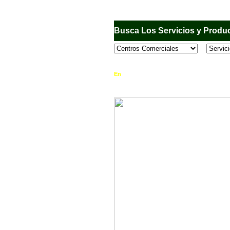
Busca Los Servicios y Produc
En
Sandiego.com
, es una Directorio Comercia
que se encuentran en el Municipio de San Dieg
horario de atención, ubicación, fotos y mucho