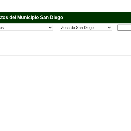
tos del Municipio San Diego
l que tiene como objetivo principal informar al usuario de los comercios, empresas e industri
o, donde desde la comodidad de su casa u oficina podrá consultar algún teléfono, dirección,
 más.