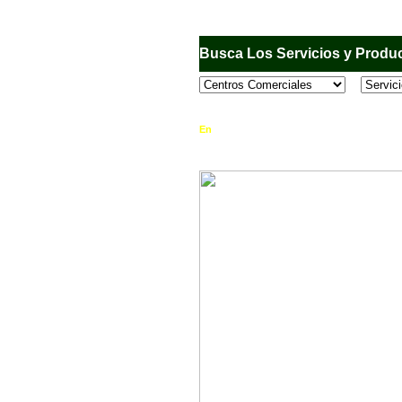
Busca Los Servicios y Produc
En
Sandiego.com
, es una Directorio Comercia
que se encuentran en el Municipio de San Dieg
horario de atención, ubicación, fotos y mucho