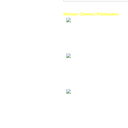
Ultimos Clientes Publicados.
1 Trendy Cells:
Accesorios para
celulares, forros,
fundas,
Contacto Industrial:
Alquilar o comprar
inmuebles
comerciales
La Choza Food
Park:
Vamos a comer,
Batear, Paintball,
Futbol, más